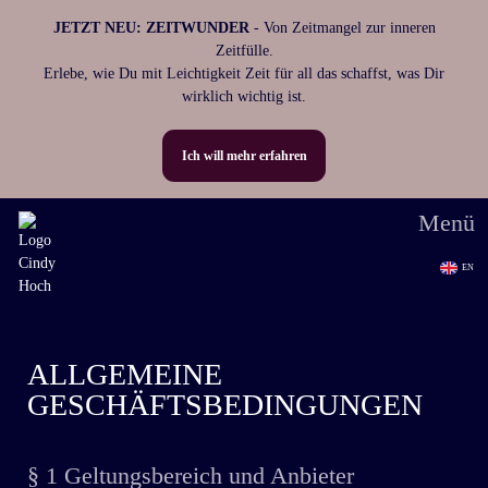
JETZT NEU:
ZEITWUNDER
- Von Zeitmangel zur inneren
Zeitfülle.
Erlebe, wie Du mit Leichtigkeit Zeit für all das schaffst, was Dir
wirklich wichtig ist.
Ich will mehr erfahren
Menü
EN
ALLGEMEINE
GESCHÄFTSBEDINGUNGEN
§ 1 Geltungsbereich und Anbieter